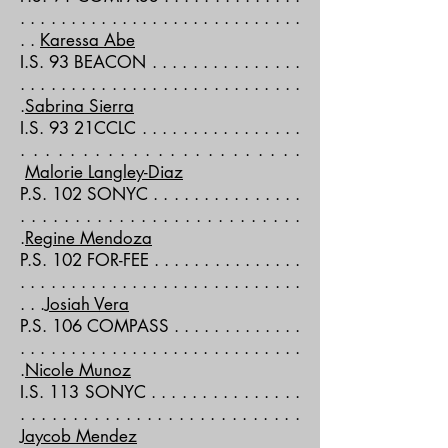
. . . . . . . . . . . . . . . . . . . . . . . . . . . .
. .
Karessa Abe
I.S. 93 BEACON . . . . . . . . . . . . . . .
. . . . . . . . . . . . . . . . . . . . . . . . . . . .
.
Sabrina Sierra
I.S. 93 21CCLC
. . . . . . . . . . . . . . . .
. . . . . . . . . . . . . . . . . . . . . . .
Malorie Langley-Diaz
P.S. 102 SONYC . . . . . . . . . . . . . . .
. . . . . . . . . . . . . . . . . . . . . . . . . .
.
Regine Mendoza
P.S. 102 FOR-FEE . . . . . . . . . . . . . . .
. . . . . . . . . . . . . . . . . . . . . . . . . . . .
. . .
Josiah Vera
P.S. 106 COMPASS . . . . . . . . . . . . .
. . . . . . . . . . . . . . . . . . . . . . . . . . . .
.
Nicole Munoz
I.S. 113 SONYC . . . . . . . . . . . . . . .
. . . . . . . . . . . . . . . . . . . . . . . . . . .
Jaycob Mendez